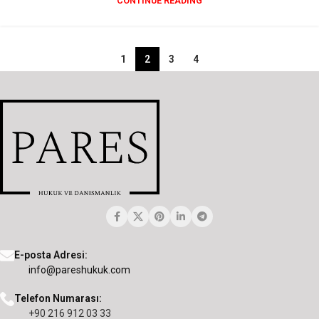
CONTINUE READING
1
2
3
4
E-posta Adresi:
info@pareshukuk.com
Telefon Numarası:
+90 216 912 03 33