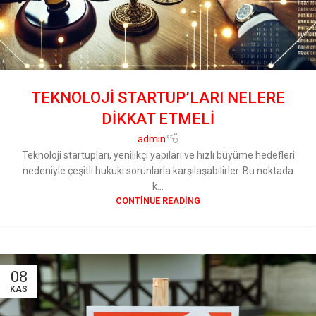
TEKNOLOJİ STARTUP’LARI NELERE
DİKKAT ETMELİ
admin
Teknoloji startupları, yenilikçi yapıları ve hızlı büyüme hedefleri
nedeniyle çeşitli hukuki sorunlarla karşılaşabilirler. Bu noktada
k...
CONTINUE READING
08
KAS