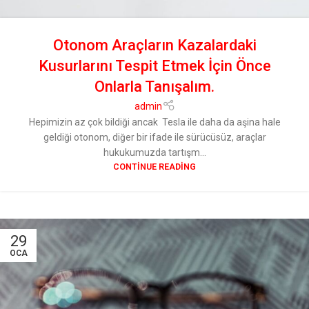
Otonom Araçların Kazalardaki
Kusurlarını Tespit Etmek İçin Önce
Onlarla Tanışalım.
admin
Hepimizin az çok bildiği ancak Tesla ile daha da aşina hale
geldiği otonom, diğer bir ifade ile sürücüsüz, araçlar
hukukumuzda tartışm...
CONTINUE READING
29
OCA