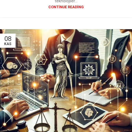
teknolojiler...
CONTINUE READING
08
KAS