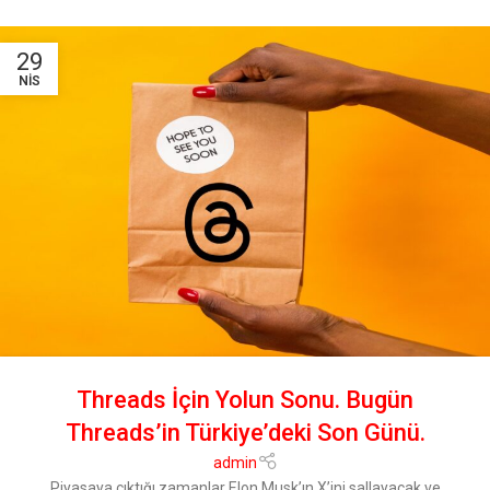
29
NIS
Threads İçin Yolun Sonu. Bugün
Threads’in Türkiye’deki Son Günü.
admin
Piyasaya çıktığı zamanlar Elon Musk’ın X’ini sallayacak ve