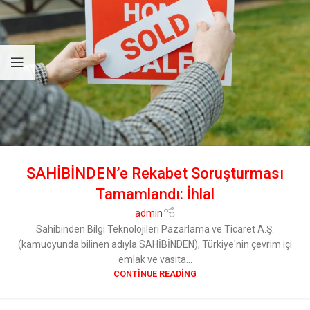
SAHİBİNDEN’e Rekabet Soruşturması
Tamamlandı: İhlal
admin
Sahibinden Bilgi Teknolojileri Pazarlama ve Ticaret A.Ş.
(kamuoyunda bilinen adıyla SAHİBİNDEN), Türkiye'nin çevrim içi
emlak ve vasıta...
CONTINUE READING