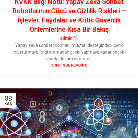
KVKK Bilgi Notu: Yapay Zekâ Sohbet
Robotlarının Gücü ve Gizlilik Riskleri –
İşlevler, Faydalar ve Kritik Güvenlik
Önlemlerine Kısa Bir Bakış
admin
Yapay zekâ sohbet robotları, müşteri desteğinden içerik
oluşturmaya, bilgi aramadan çeviri yapmaya kadar birçok
alanda devrim olarak ni...
CONTINUE READING
08
KAS