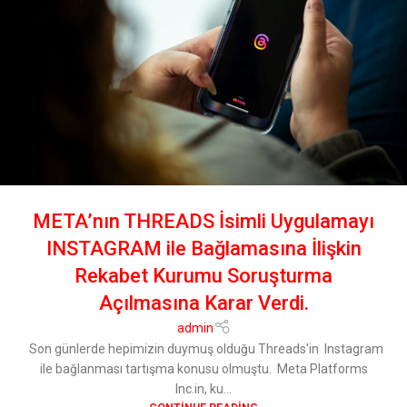
META’nın THREADS İsimli Uygulamayı
INSTAGRAM ile Bağlamasına İlişkin
Rekabet Kurumu Soruşturma
Açılmasına Karar Verdi.
admin
Son günlerde hepimizin duymuş olduğu Threads'in Instagram
ile bağlanması tartışma konusu olmuştu. Meta Platforms
Inc.in, ku...